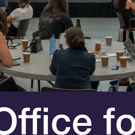
O
f
fice fo