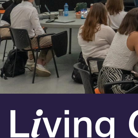
i
L
ving 