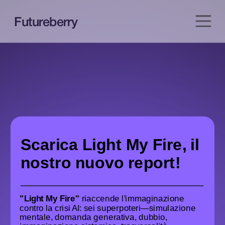
Futureberry
Aiutiamo le 
Scarica Light My Fire, il 
organizzazioni 
nostro nuovo report!
a diventare la
"Light My Fire"
 riaccende l'immaginazione 
versione migliore 
contro la crisi AI: sei superpoteri—simulazione 
mentale, domanda generativa, dubbio, 